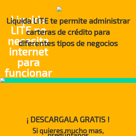
Liquida
Liquida LITE te permite administrar
LITE no
carteras de crédito para
necesita
diferentes tipos de negocios
internet
para
funcionar
¡ DESCARGALA GRATIS !
Si quieres mucho mas,
pregúntanos