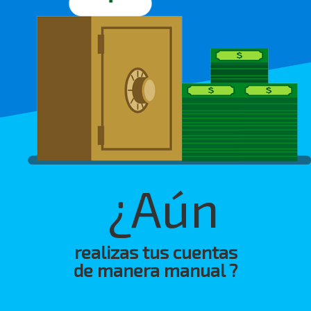
¿Aún
realizas tus cuentas
de manera manual ?